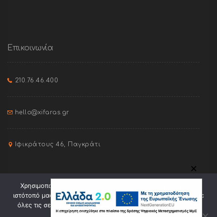
Επικοινωνία
210.76.46.400
hello@xifaras.gr
Ιφικράτους 46, Παγκράτι
✕
Χρησιμοποιούμε cookies για την καλύτερη πλοήγηση στον
ιστότοπό μας. Πατώντας "Οk" συναινείτε στη χρήση cookies σε
όλες τις σελίδες του. Πατώντας "Ελαχ." θα γίνει χρήση μόνο
ορισμένων cookies.