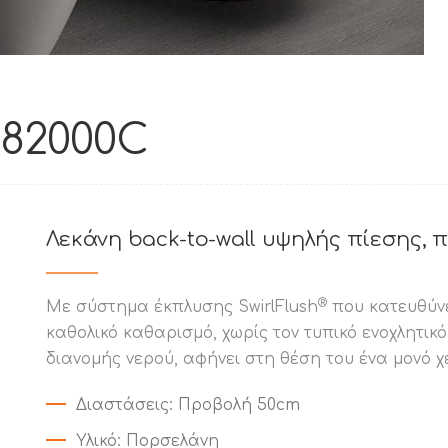
882000C
Λεκάνη back-to-wall υψηλής πίεσης,
®
Με σύστημα έκπλυσης SwirlFlush
που κατευθύνε
καθολικό καθαρισμό, χωρίς τον τυπικό ενοχλητικό
διανομής νερού, αφήνει στη θέση του ένα μονό χ
Διαστάσεις
: Προβολή 50cm
Υλικό
: Πορσελάνη