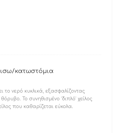
 πισω/κατωστόμια
ι το νερό κυκλικά, εξασφαλίζοντας
 θόρυβο. Το συνηθισμένο ‘διπλό’ χείλος
είλος που καθαρίζεται εύκολα.