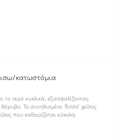
 πισω/κατωστόμια
ι το νερό κυκλικά, εξασφαλίζοντας
 θόρυβο. Το συνηθισμένο ‘διπλό’ χείλος
είλος που καθαρίζεται εύκολα.