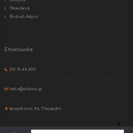
Πλακάκια
Φυσικό Αέριο
Επικοινωνία
210.76.46.400
hello@xifaras.gr
Ιφικράτους 46, Παγκράτι
✕