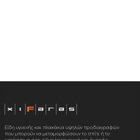
Χρωμέ – Ανθρακί Ματ
Πωλούνται μαζί αλλά και χωριστά.
Είδη υγιεινής και πλακάκια υψηλών προδιαγραφών
που μπορούν να μεταμορφώσουν το σπίτι ή το