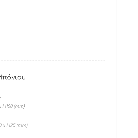
Μπάνιου
η
x H100 (mm)
0 x H25 (mm)