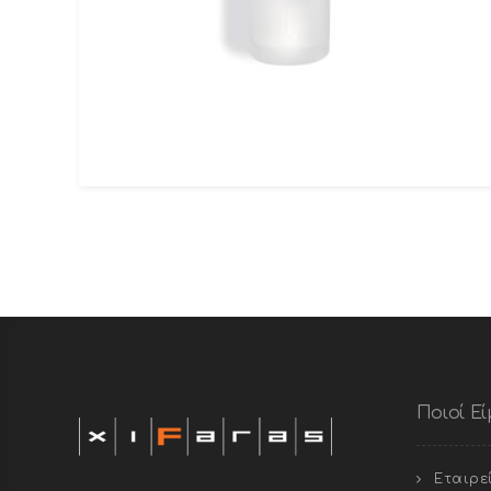
Ποιοί Ε
Εταιρε