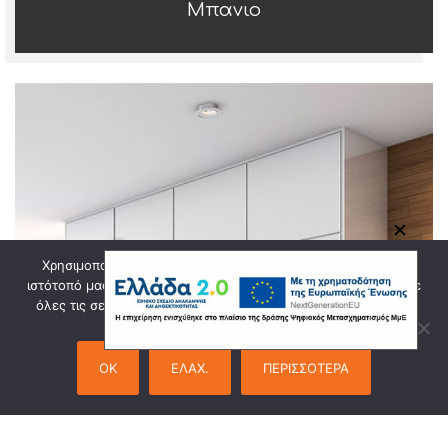
Μπανιο
✕
Χρησιμοποιούμε cookies για την καλύτερη πλοήγηση στον
ιστότοπό μας. Πατώντας "Οk" συναινείτε στη χρήση cookies σε
όλες τις σελίδες του. Πατώντας "Ελαχ." θα γίνει χρήση μόνο
ορισμένων cookies.
OK
ΕΛΑΧ.
ΠΕΡΙΣΣΟΤΕΡΑ