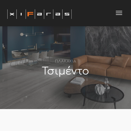
modal-check
Toggl
navig
ΠΛΑΚΑΚΙΑ
Τσιμέντο