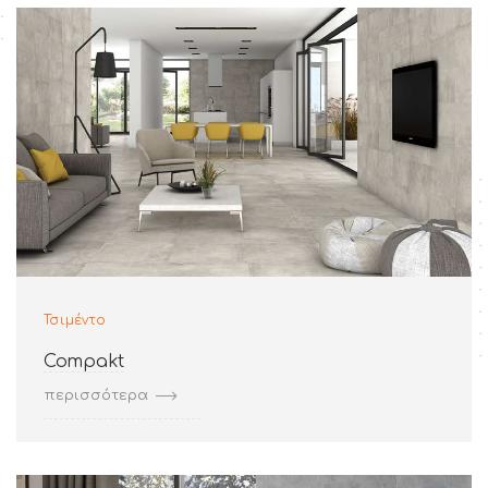
Τσιμέντο
Compakt
περισσότερα