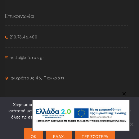
Επικοινωνία
210.76.46.400
hello@xifaras.gr
Ιφικράτους 46, Παγκράτι
✕
Χρησιμοποιούμε cookies για την καλύτερη πλοήγηση στον
ιστότοπό μας. Πατώντας "Οk" συναινείτε στη χρήση cookies σε
όλες τις σελίδες του. Πατώντας "Ελαχ." θα γίνει χρήση μόνο
ορισμένων cookies.
Site created by
Pixel Orange
OK
ΕΛΑΧ.
ΠΕΡΙΣΣΟΤΕΡΑ