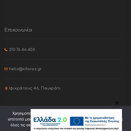
Επικοινωνία
210.76.46.400
hello@xifaras.gr
Ιφικράτους 46, Παγκράτι
✕
Χρησιμοποιούμε cookies για την καλύτερη πλοήγηση στον
ιστότοπό μας. Πατώντας "Οk" συναινείτε στη χρήση cookies σε
όλες τις σελίδες του. Πατώντας "Ελαχ." θα γίνει χρήση μόνο
ορισμένων cookies.