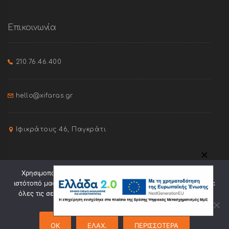
Επικοινωνία
210.76.46.400
hello@xifaras.gr
Ιφικράτους 46, Παγκράτι
✕
Χρησιμοποιούμε cookies για την καλύτερη πλοήγηση στον
ιστότοπό μας. Πατώντας "Οk" συναινείτε στη χρήση cookies σε
όλες τις σελίδες του. Πατώντας "Ελαχ." θα γίνει χρήση μόνο
ορισμένων cookies.
Site created by
Pixel Orange
OK
ΕΛΑΧ.
ΠΕΡΙΣΣΟΤΕΡΑ