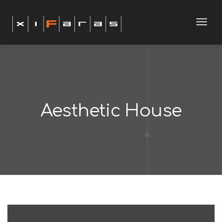
modal-check
Toggl
navig
Aesthetic House