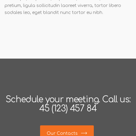
pretium, ligula sollicitudin laoreet viverra, tortor libero
sodales leo, eget blandit nunc tortor eu nibh.
Schedule your meeting.
Call us:
45 (123) 457 84
Our Contacts