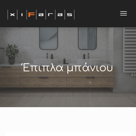
modal-check
Toggl
navig
Έπιπλα μπάνιου