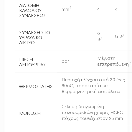
ΔΙΑΤΟΜΗ
2
mm
4
4
ΚΑΛΩΔΙΟΥ
ΣΥΝΔΕΣΕΩΣ
ΣΥΝΔΕΣΗ ΣΤΟ
G
G ½”
ΥΔΡΑΥΛΙΚΟ
½”
ΔΙΚΤΥΟ
Μέγιστη
ΠΙΕΣΗ
bar
επιτρεπόμενη 1
ΛΕΙΤΟΥΡΓΙΑΣ
Περιοχή ελέγχου από 30 έως
80oC, προστασία με
ΘΕΡΜΟΣΤΑΤΗΣ
θερμοηλεκτρική ασφάλεια
Σκληρή διογκωμένη
πολυουρεθάνη χωρίς HCFC
ΜΟΝΩΣΗ
πάχους τουλάχιστον 25 mm