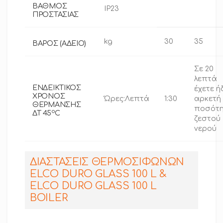
ΒΑΘΜΟΣ
IP23
ΠΡΟΣΤΑΣΙΑΣ
kg
30
35
ΒΑΡΟΣ (ΑΔΕΙΟ)
Σε 20
λεπτά
ΕΝΔΕΙΚΤΙΚΟΣ
έχετε ή
ΧΡΟΝΟΣ
Ώρες:Λεπτά
1:30
αρκετή
ΘΕΡΜΑΝΣΗΣ
ποσότ
o
ΔΤ 45
C
ζεστού
νερού
ΔΙΑΣΤΑΣΕΙΣ ΘΕΡΜΟΣΙΦΩΝΩΝ
ELCO DURO GLASS 100 L &
ELCO DURO GLASS 100 L
BOILER