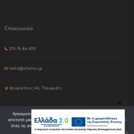
Επικοινωνία
210.76.46.400
hello@xifaras.gr
Ιφικράτους 46, Παγκράτι
✕
Χρησιμοποιούμε cookies για την καλύτερη πλοήγηση στον
ιστότοπό μας. Πατώντας "Οk" συναινείτε στη χρήση cookies σε
όλες τις σελίδες του. Πατώντας "Ελαχ." θα γίνει χρήση μόνο
ορισμένων cookies.