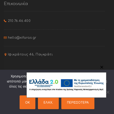
Επικοινωνία
210.76.46.400
hello@xifaras.gr
Ιφικράτους 46, Παγκράτι
✕
Χρησιμοποιούμε cookies για την καλύτερη πλοήγηση στον
ιστότοπό μας. Πατώντας "Οk" συναινείτε στη χρήση cookies σε
όλες τις σελίδες του. Πατώντας "Ελαχ." θα γίνει χρήση μόνο
ορισμένων cookies.
Site created by
Pixel Orange
OK
ΕΛΑΧ.
ΠΕΡΙΣΣΟΤΕΡΑ