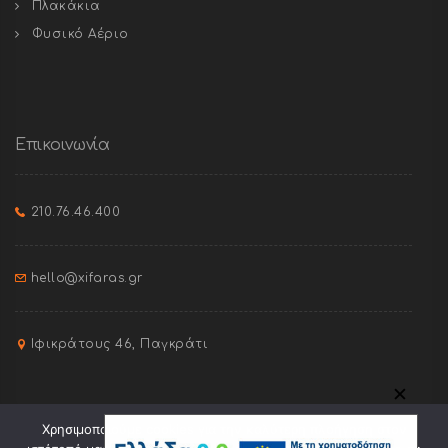
Πλακάκια
Φυσικό Αέριο
Επικοινωνία
210.76.46.400
hello@xifaras.gr
Ιφικράτους 46, Παγκράτι
✕
Χρησιμοποιούμε cookies για την καλύτερη πλοήγηση στον