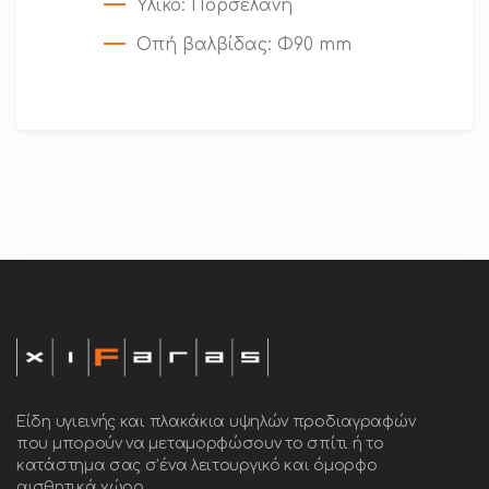
Υλικό
: Πορσελάνη
Οπή βαλβίδας
: Φ90 mm
Είδη υγιεινής και πλακάκια υψηλών προδιαγραφών
που μπορούν να μεταμορφώσουν το σπίτι ή το
κατάστημα σας σ’ένα λειτουργικό και όμορφο
αισθητικά χώρο.