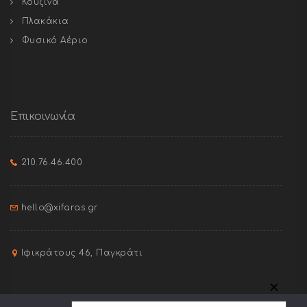
Κουζίνα
Πλακάκια
Φυσικό Αέριο
Επικοινωνία
210.76.46.400
hello@xifaras.gr
Ιφικράτους 46, Παγκράτι
✕