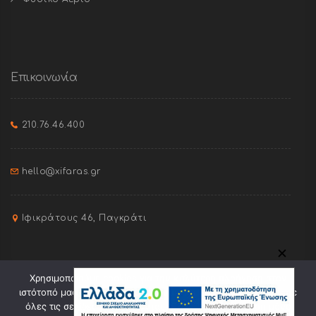
Επικοινωνία
210.76.46.400
hello@xifaras.gr
Ιφικράτους 46, Παγκράτι
✕
Χρησιμοποιούμε cookies για την καλύτερη πλοήγηση στον
ιστότοπό μας. Πατώντας "Οk" συναινείτε στη χρήση cookies σε
όλες τις σελίδες του. Πατώντας "Ελαχ." θα γίνει χρήση μόνο