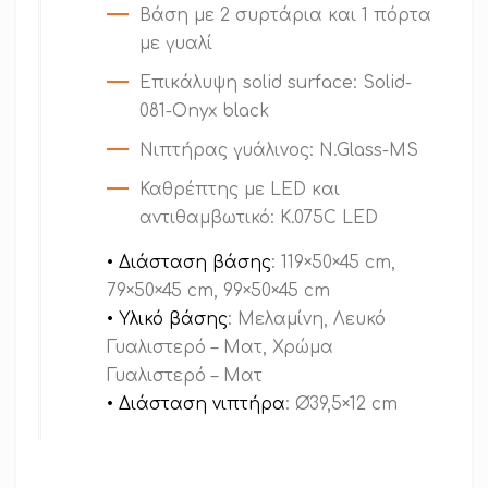
Βάση με 2 συρτάρια και 1 πόρτα
με γυαλί
Επικάλυψη solid surface: Solid-
081-Onyx black
Nιπτήρας γυάλινος: N.Glass-MS
Καθρέπτης με LED και
αντιθαμβωτικό: K.075C LED
• Διάσταση βάσης
: 119×50×45 cm,
79×50×45 cm, 99×50×45 cm
• Υλικό βάσης
: Μελαμίνη, Λευκό
Γυαλιστερό – Ματ, Χρώμα
Γυαλιστερό – Ματ
• Διάσταση νιπτήρα
: Ø39,5×12 cm