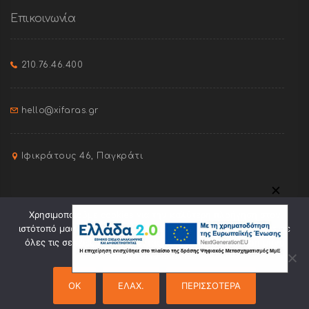
Επικοινωνία
210.76.46.400
hello@xifaras.gr
Ιφικράτους 46, Παγκράτι
✕
Χρησιμοποιούμε cookies για την καλύτερη πλοήγηση στον
ιστότοπό μας. Πατώντας "Οk" συναινείτε στη χρήση cookies σε
όλες τις σελίδες του. Πατώντας "Ελαχ." θα γίνει χρήση μόνο
ορισμένων cookies.
Site created by
Pixel Orange
OK
ΕΛΑΧ.
ΠΕΡΙΣΣΟΤΕΡΑ