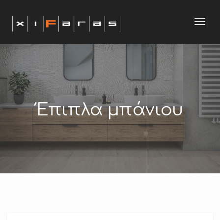
modal-check
Toggl
navig
Έπιπλα μπάνιου