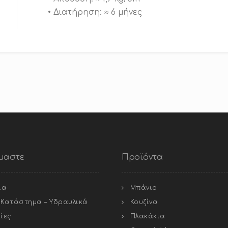
• Διατήρηση: ≈ 6 μήνες
ίμαστε
Προϊόντα
ία
Μπάνιο
ό Κατάστημα – Υδραυλικά
Κουζίνα
ίες
Πλακάκια