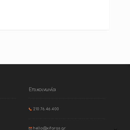
Επικοινωνία
210.76.46.400
hello@xifaras.gr