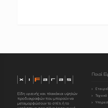
Ποιοί Ε
Εταιρε
Είδη υγιεινής και πλακάκια υψηλών
Τεχνικ
προδιαγραφών που μπορούν να
Υπηρεσ
μεταμορφώσουν το σπίτι ή το