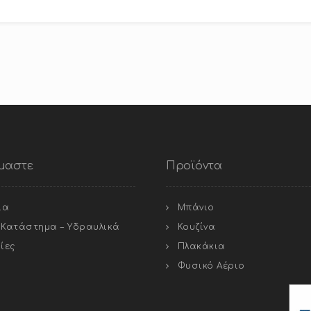
ίμαστε
Προϊόντα
ία
Μπάνιο
ό Κατάστημα – Υδραυλικά
Κουζίνα
ίες
Πλακάκια
Φυσικό Αέριο