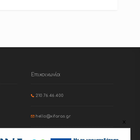
Επικοινωνία
210.76.46.400
hello@xifaras.gr
x
Ιφικράτους 46, Παγκράτι