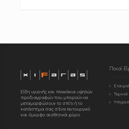
Ποιοί Ε
Εταιρε
Είδη υγιεινής και πλακάκια υψηλών
Τεχνικ
προδιαγραφών που μπορούν να
Υπηρεσ
μεταμορφώσουν το σπίτι ή το
κατάστημα σας σ’ένα λειτουργικό
και όμορφο αισθητικά χώρο.