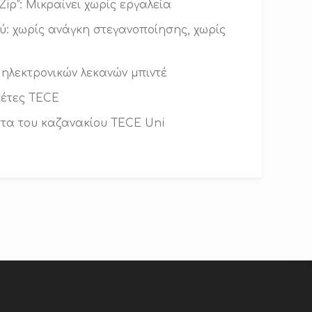
ip”: Μικραίνει χωρίς εργαλεία
: χωρίς ανάγκη στεγανοποίησης, χωρίς
 ηλεκτρονικών λεκανών μπιντέ
κέτες TECE
τα του καζανακίου TECE Uni