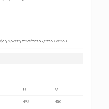
ε ήδη αρκετή ποσότητα ζεστού νερού
H
Θ
495
450