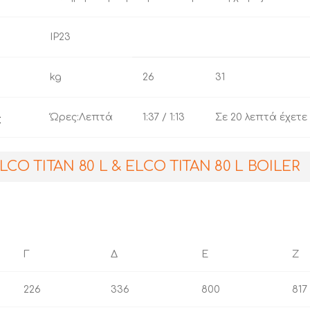
IP23
kg
26
31
Ώρες:Λεπτά
1:37 / 1:13
Σε 20 λεπτά έχετ
C
O TITAN 80 L & ELCO TITAN 80 L BOILER
Γ
Δ
E
Ζ
226
336
800
817