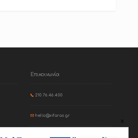
Επικοινωνία
210.76.46.400
hello@xifaras.gr
x
Ιφικράτους 46, Παγκράτι