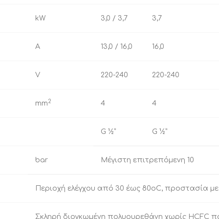
kW
3,0 / 3,7
3,7
A
13,0 / 16,0
16,0
V
220-240
220-240
2
mm
4
4
G ½”
G ½”
bar
Μέγιστη επιτρεπόμενη 10
Περιοχή ελέγχου από 30 έως 80oC, προστασία μ
Σκληρή διογκωμένη πολυουρεθάνη χωρίς HCFC π