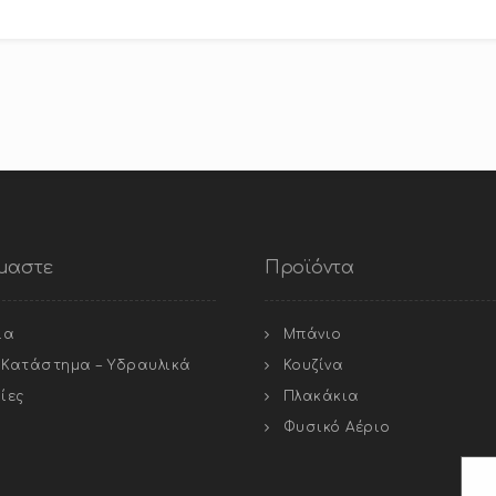
ίμαστε
Προϊόντα
ία
Μπάνιο
ό Κατάστημα – Υδραυλικά
Κουζίνα
ίες
Πλακάκια
Φυσικό Αέριο