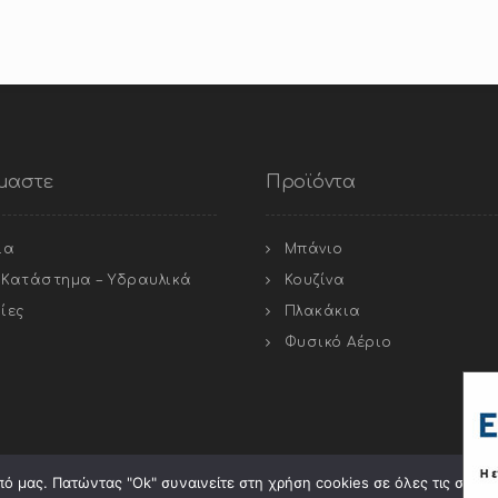
ίμαστε
Προϊόντα
ία
Μπάνιο
ό Κατάστημα – Υδραυλικά
Κουζίνα
ίες
Πλακάκια
Φυσικό Αέριο
ό μας. Πατώντας "Οk" συναινείτε στη χρήση cookies σε όλες τις σελίδε