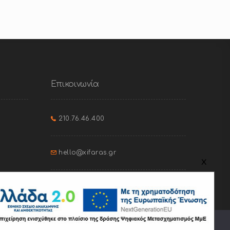
Επικοινωνία
210.76.46.400
hello@xifaras.gr
x
Ιφικράτους 46, Παγκράτι
ς του. Πατώντας "Ελαχ." θα γίνει χρήση μόνο ορισμένων cookies.