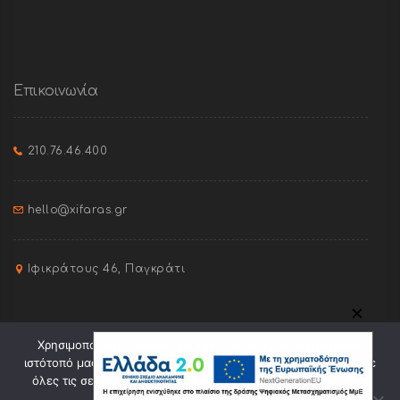
Επικοινωνία
210.76.46.400
hello@xifaras.gr
Ιφικράτους 46, Παγκράτι
✕
Χρησιμοποιούμε cookies για την καλύτερη πλοήγηση στον
ιστότοπό μας. Πατώντας "Οk" συναινείτε στη χρήση cookies σε
όλες τις σελίδες του. Πατώντας "Ελαχ." θα γίνει χρήση μόνο
ορισμένων cookies.