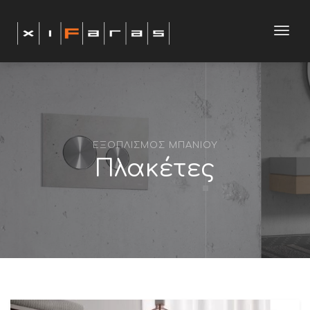
modal-check
Toggl
navig
ΕΞΟΠΛΙΣΜΟΣ ΜΠΑΝΙΟΥ
Πλακέτες