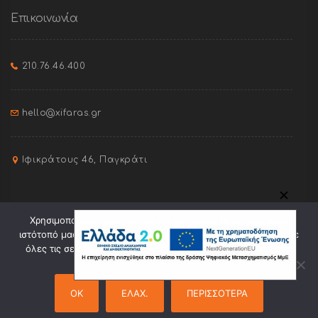
Επικοινωνία
210.76.46.400
hello@xifaras.gr
Ιφικράτους 46, Παγκράτι
✕
Χρησιμοποιούμε cookies για την καλύτερη πλοήγηση στον
ιστότοπό μας. Πατώντας "Οk" συναινείτε στη χρήση cookies σε
όλες τις σελίδες του. Πατώντας "Ελαχ." θα γίνει χρήση μόνο
ορισμένων cookies.
Site created by
Pixel Orange
OK
ΕΛΑΧ.
ΠΕΡΙΣΣΟΤΕΡΑ